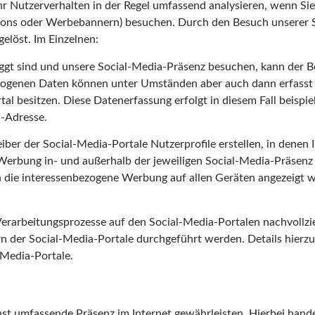
hr Nutzerverhalten in der Regel umfassend analysieren, wenn Si
Buttons oder Werbebannern) besuchen. Durch den Besuch unserer
elöst. Im Einzelnen:
gt sind und unsere Social-Media-Präsenz besuchen, kann der Be
ogenen Daten können unter Umständen aber auch dann erfasst w
al besitzen. Diese Datenerfassung erfolgt in diesem Fall beispi
P-Adresse.
iber der Social-Media-Portale Nutzerprofile erstellen, in denen I
erbung in- und außerhalb der jeweiligen Social-Media-Präsenz 
n die interessenbezogene Werbung auf allen Geräten angezeigt w
 Verarbeitungsprozesse auf den Social-Media-Portalen nachvollz
rn der Social-Media-Portale durchgeführt werden. Details hie
Media-Portale.
hst umfassende Präsenz im Internet gewährleisten. Hierbei handel