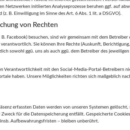
alen Netzwerken initiierten Analyseprozesse beruhen ggf. auf a
(z. B. Einwilligung im Sinne des Art. 6 Abs. 1 lit. a DSGVO).
achung von Rechten
. B. Facebook) besuchen, sind wir gemeinsam mit dem Betreiber 
erantwortlich. Sie können Ihre Rechte (Auskunft, Berichtigung
ch sowohl ggü. uns als auch ggü. dem Betreiber des jeweiligen 
en Verantwortlichkeit mit den Social-Media-Portal-Betreibern nic
tale haben. Unsere Möglichkeiten richten sich maßgeblich nac
räsenz erfassten Daten werden von unseren Systemen gelöscht, s
 Zweck für die Datenspeicherung entfällt. Gespeicherte Cookies 
insb. Aufbewahrungsfristen – bleiben unberührt.